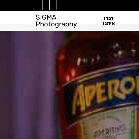
instagram
whatsapp
phone
SIGMA
דברו
Photography
איתנו