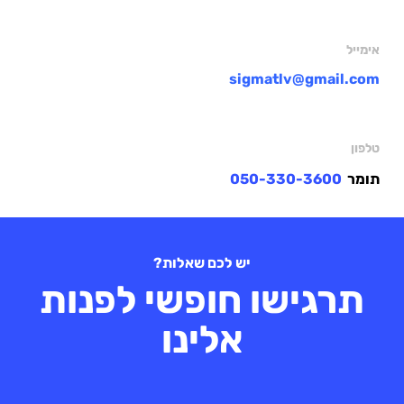
אימייל
s
igmatlv@gmail.com
טלפון
תומר
050-330-3600
יש לכם שאלות?
תרגישו חופשי לפנות
אלינו